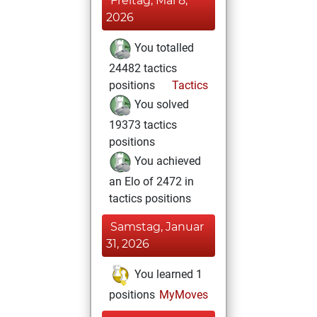
Freitag, Mai 8,
2026
You totalled
24482 tactics
positions
Tactics
You solved
19373 tactics
positions
You achieved
an Elo of 2472 in
tactics positions
Samstag, Januar
31, 2026
You learned 1
positions
MyMoves