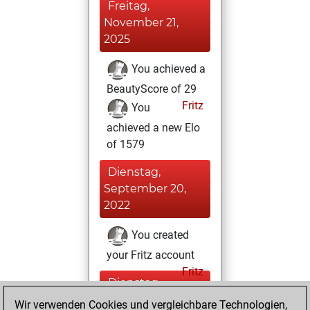
Freitag,
November 21,
2025
You achieved a
BeautyScore of 29
Fritz
You
achieved a new Elo
of 1579
Dienstag,
September 20,
2022
You created
your Fritz account
Fritz
Dienstag,
Juni 21, 2022
Wir verwenden Cookies und vergleichbare Technologien,