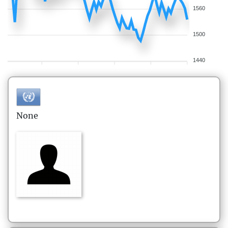
1560
1500
1440
None