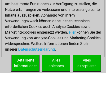
um bestimmte Funktionen zur Verfügung zu stellen, die
You created
Nutzererfahrungen zu verbessern und interessengerechte
your Studies account
Inhalte auszuspielen. Abhängig von ihrem
Studies
Verwendungszweck können dabei neben technisch
Dienstag,
erforderlichen Cookies auch Analyse-Cookies sowie
Juni 1, 2021
Marketing-Cookies eingesetzt werden.
Hier
können Sie der
Verwendung von Analyse-Cookies und Marketing-Cookies
You played 77
widersprechen. Weitere Informationen finden Sie in
blitz games
Play
unserer
Datenschutzerklärung
.
You scored +33
=1 -43 in blitz
Detaillierte
Alles
Alles
Informationen
ablehnen
akzeptieren