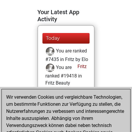
Your Latest App
Activity
Today
You are ranked
#7435 in Fritz by Elo
Fritz
You are
ranked #19418 in
Fritz Beauty
Sonntag, Januar
Wir verwenden Cookies und vergleichbare Technologien,
10, 2021
um bestimmte Funktionen zur Verfügung zu stellen, die
Nutzererfahrungen zu verbessern und interessengerechte
You won
Inhalte auszuspielen. Abhängig von ihrem
against Fritz
Fritz
Verwendungszweck können dabei neben technisch
You achieved a