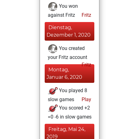
You won
against Fritz
Fritz
Dienstag,
Dezember 1, 2020
You created
your Fritz account
Fritz
Montag,
Januar 6, 2020
You played 8
slow games
Play
You scored +2
=0 -6 in slow games
Freitag, Mai 24,
2019