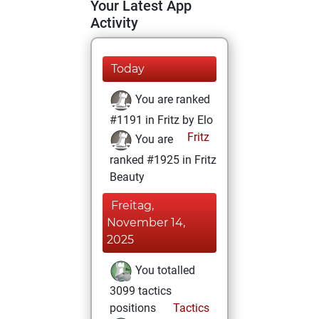
Your Latest App
Activity
Today
You are ranked
#1191 in Fritz by Elo
Fritz
You are
ranked #1925 in Fritz
Beauty
Freitag,
November 14,
2025
You totalled
3099 tactics
positions
Tactics