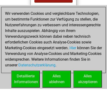
You played 10
Wir verwenden Cookies und vergleichbare Technologien,
blitz games
Play
um bestimmte Funktionen zur Verfügung zu stellen, die
You scored +0
Nutzererfahrungen zu verbessern und interessengerechte
=0 -10 in blitz
Inhalte auszuspielen. Abhängig von ihrem
Verwendungszweck können dabei neben technisch
Samstag,
erforderlichen Cookies auch Analyse-Cookies sowie
November 3, 2018
Marketing-Cookies eingesetzt werden.
Hier
können Sie der
Verwendung von Analyse-Cookies und Marketing-Cookies
You played 8
widersprechen. Weitere Informationen finden Sie in
bullet games
Play
unserer
Datenschutzerklärung
.
You scored +0
=0 -8 in bullet
Detaillierte
Alles
Alles
Informationen
ablehnen
akzeptieren