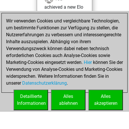
achieved a new Elo
of 1584
Wir verwenden Cookies und vergleichbare Technologien,
You created
um bestimmte Funktionen zur Verfügung zu stellen, die
your Fritz account
Nutzererfahrungen zu verbessern und interessengerechte
You played 3
Inhalte auszuspielen. Abhängig von ihrem
blitz games
Play
Verwendungszweck können dabei neben technisch
You scored +1
erforderlichen Cookies auch Analyse-Cookies sowie
Marketing-Cookies eingesetzt werden.
=0 -2 in blitz
Hier
können Sie der
Verwendung von Analyse-Cookies und Marketing-Cookies
You played 1
widersprechen. Weitere Informationen finden Sie in
slow games
unserer
Datenschutzerklärung
.
You scored +0
=1 -0 in slow games
Detaillierte
Alles
Alles
Informationen
ablehnen
akzeptieren