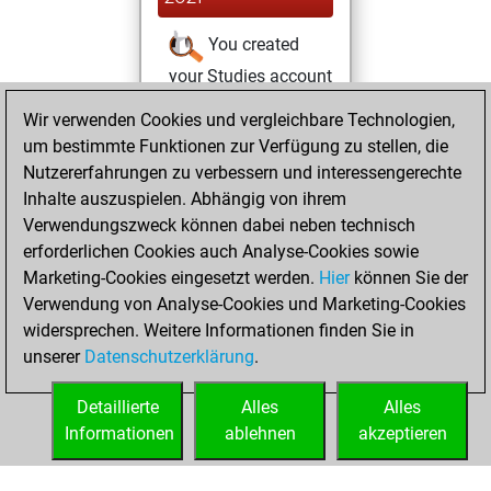
You created
your Studies account
Studies
Wir verwenden Cookies und vergleichbare Technologien,
Mittwoch,
um bestimmte Funktionen zur Verfügung zu stellen, die
März 3, 2021
Nutzererfahrungen zu verbessern und interessengerechte
You created
Inhalte auszuspielen. Abhängig von ihrem
Verwendungszweck können dabei neben technisch
your Fritz account
erforderlichen Cookies auch Analyse-Cookies sowie
Fritz
Montag,
Marketing-Cookies eingesetzt werden.
Hier
können Sie der
Dezember 14,
Verwendung von Analyse-Cookies und Marketing-Cookies
2020
widersprechen. Weitere Informationen finden Sie in
unserer
Datenschutzerklärung
.
You learned 16
positions
MyMoves
Detaillierte
Alles
Alles
Informationen
ablehnen
akzeptieren