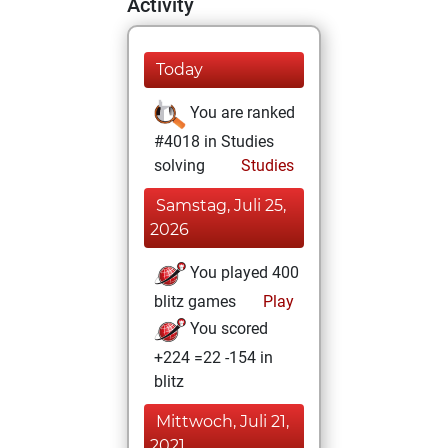
Activity
Today
You are ranked
#4018 in Studies
solving
Studies
Samstag, Juli 25,
2026
You played 400
blitz games
Play
You scored
+224 =22 -154 in
blitz
Mittwoch, Juli 21,
2021