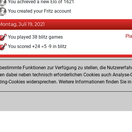
You achieved a new Elo of 1621
You created your Fritz account
Montag, Juli 19, 2021
Pl
You played 38 blitz games
You scored +24 =5 -9 in blitz
Dienstag, Oktober 8, 2019
estimmte Funktionen zur Verfügung zu stellen, die Nutzererfah
Pl
You played 1 bullet games
 dabei neben technisch erforderlichen Cookies auch Analyse-C
ng-Cookies widersprechen. Weitere Informationen finden Sie in
You scored +1 =0 -0 in bullet