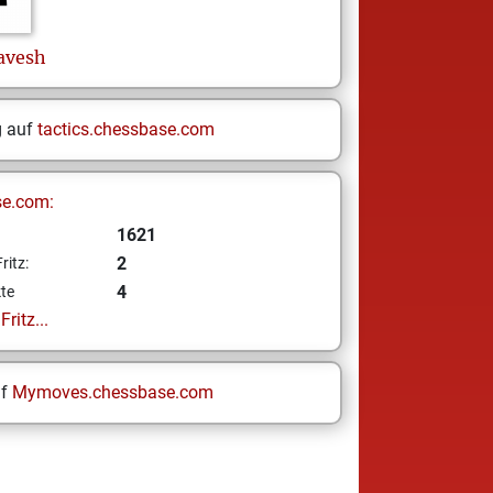
avesh
g auf
tactics.chessbase.com
se.com:
1621
2
ritz:
4
te
ritz...
uf
Mymoves.chessbase.com