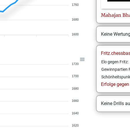
1760
Mahajan
Bh
1680
Keine Wertun
1600
Fritz.chessba
Elo gegen Fritz:
1720
Gewinnpartien F
1700
Schönheitspunk
Erfolge gegen F
1680
1660
Keine Drills a
1640
1620