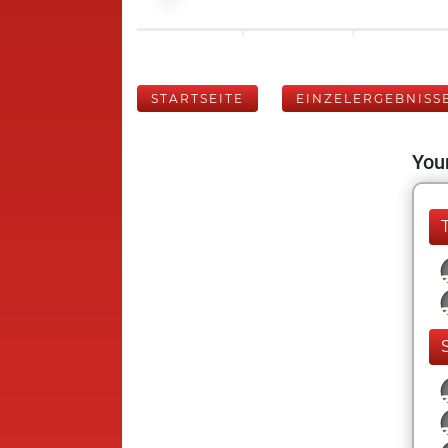
STARTSEITE
EINZELERGEBNISS
Your