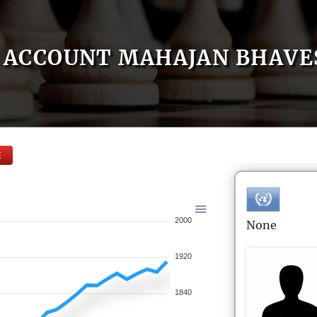
ACCOUNT MAHAJAN BHAVE
E
2000
None
1920
1840