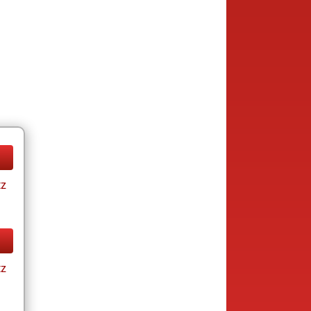
tz
tz