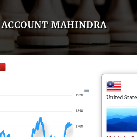
ACCOUNT MAHINDRA
E
1920
United State
1840
1760