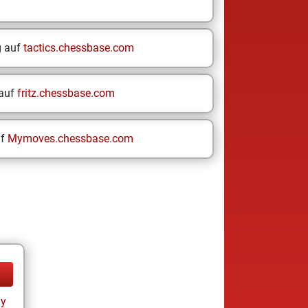
g auf
tactics.chessbase.com
 auf
fritz.chessbase.com
uf
Mymoves.chessbase.com
ay