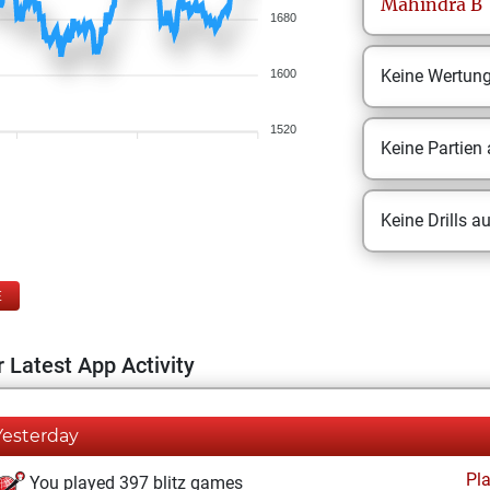
Mahindra
B
1680
Keine Wertun
1600
1520
Keine Partien
Keine Drills a
E
 Latest App Activity
Yesterday
Pl
You played 397 blitz games