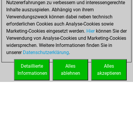
Nutzererfahrungen zu verbessern und interessengerechte
Fritz
You
Inhalte auszuspielen. Abhängig von ihrem
achieved a new Elo
Verwendungszweck können dabei neben technisch
of 1591
erforderlichen Cookies auch Analyse-Cookies sowie
Marketing-Cookies eingesetzt werden.
Hier
können Sie der
Sonntag, Januar
Verwendung von Analyse-Cookies und Marketing-Cookies
16, 2022
widersprechen. Weitere Informationen finden Sie in
unserer
Datenschutzerklärung
.
You created
your Fritz account
Detaillierte
Alles
Alles
Fritz
Informationen
ablehnen
akzeptieren