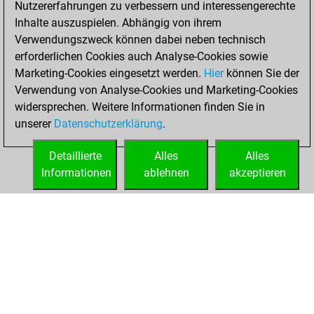
Nutzererfahrungen zu verbessern und interessengerechte
Fritz
You
Inhalte auszuspielen. Abhängig von ihrem
achieved a new Elo
Verwendungszweck können dabei neben technisch
of 1541
erforderlichen Cookies auch Analyse-Cookies sowie
Marketing-Cookies eingesetzt werden.
Hier
können Sie der
Montag, Januar
Verwendung von Analyse-Cookies und Marketing-Cookies
30, 2023
widersprechen. Weitere Informationen finden Sie in
unserer
Datenschutzerklärung
.
You created
your Fritz account
Detaillierte
Alles
Alles
Fritz
Informationen
ablehnen
akzeptieren