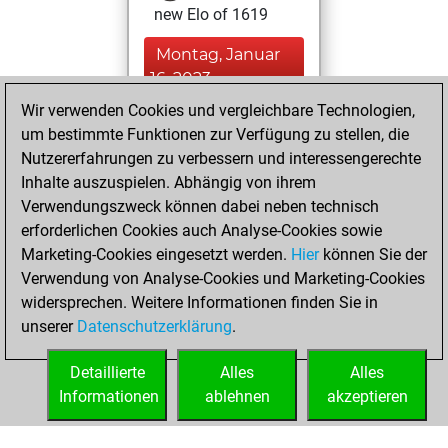
new Elo of 1619
Montag, Januar
16, 2023
Wir verwenden Cookies und vergleichbare Technologien,
You created
um bestimmte Funktionen zur Verfügung zu stellen, die
your Fritz account
Nutzererfahrungen zu verbessern und interessengerechte
Fritz
Inhalte auszuspielen. Abhängig von ihrem
Sonntag,
Verwendungszweck können dabei neben technisch
Dezember 4, 2022
erforderlichen Cookies auch Analyse-Cookies sowie
Marketing-Cookies eingesetzt werden.
Hier
können Sie der
You played 367
Verwendung von Analyse-Cookies und Marketing-Cookies
blitz games
Play
widersprechen. Weitere Informationen finden Sie in
You scored
unserer
Datenschutzerklärung
.
+193 =11 -163 in
blitz
Detaillierte
Alles
Alles
Informationen
ablehnen
akzeptieren