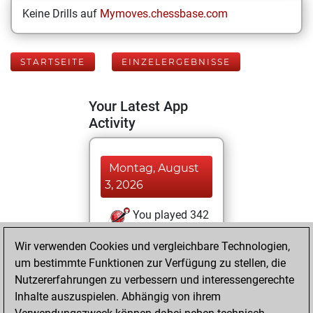
Keine Drills auf
Mymoves.chessbase.com
STARTSEITE
EINZELERGEBNISSE
Your Latest App
Activity
Montag, August
3, 2026
You played 342
bullet games
Play
Wir verwenden Cookies und vergleichbare Technologien,
You scored
um bestimmte Funktionen zur Verfügung zu stellen, die
+107 =0 -235 in
Nutzererfahrungen zu verbessern und interessengerechte
bullet
Inhalte auszuspielen. Abhängig von ihrem