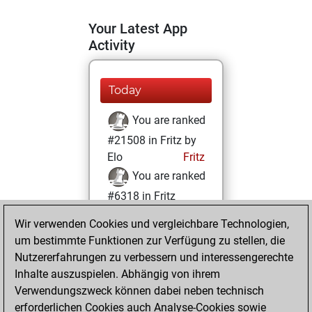
Your Latest App
Activity
Today
You are ranked
#21508 in Fritz by
Elo
Fritz
You are ranked
#6318 in Fritz
Beauty
Wir verwenden Cookies und vergleichbare Technologien,
um bestimmte Funktionen zur Verfügung zu stellen, die
Montag,
Nutzererfahrungen zu verbessern und interessengerechte
Dezember 9, 2024
Inhalte auszuspielen. Abhängig von ihrem
You achieved a
Verwendungszweck können dabei neben technisch
erforderlichen Cookies auch Analyse-Cookies sowie
BeautyScore of 44