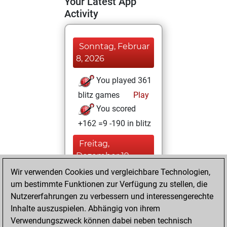
Your Latest App
Activity
Sonntag, Februar
8, 2026
You played 361
blitz games
Play
You scored
+162 =9 -190 in blitz
Freitag,
Dezember 19,
2025
Wir verwenden Cookies und vergleichbare Technologien,
um bestimmte Funktionen zur Verfügung zu stellen, die
You created
Nutzererfahrungen zu verbessern und interessengerechte
your Fritz account
Inhalte auszuspielen. Abhängig von ihrem
Fritz
Verwendungszweck können dabei neben technisch
Sonntag,