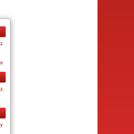
tz
es
tz
ay