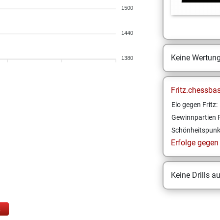
1500
1440
Keine Wertun
1380
Fritz.chessba
Elo gegen Fritz:
Gewinnpartien F
Schönheitspunk
Erfolge gegen F
Keine Drills a
E