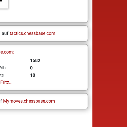
g auf
tactics.chessbase.com
se.com:
1582
0
ritz:
10
te
ritz...
uf
Mymoves.chessbase.com