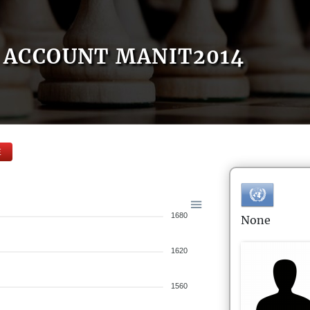
ACCOUNT MANIT2014
E
1680
None
1620
1560