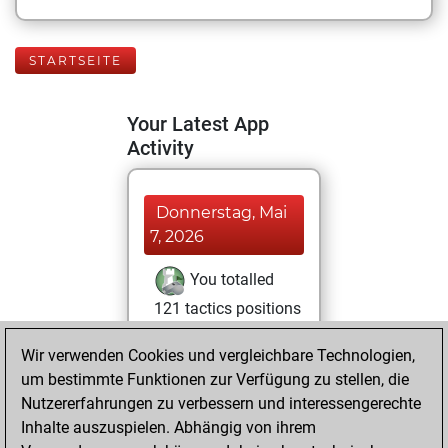
STARTSEITE
Your Latest App
Activity
Donnerstag, Mai
7, 2026
You totalled
121 tactics positions
Tactics
You
Wir verwenden Cookies und vergleichbare Technologien,
solved 53 tactics
um bestimmte Funktionen zur Verfügung zu stellen, die
positions
Nutzererfahrungen zu verbessern und interessengerechte
You achieved
Inhalte auszuspielen. Abhängig von ihrem
an Elo of 1649 in