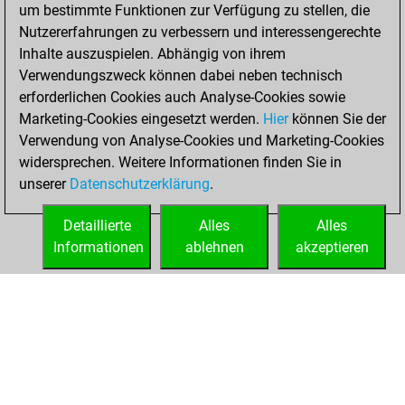
um bestimmte Funktionen zur Verfügung zu stellen, die
tactics positions
Nutzererfahrungen zu verbessern und interessengerechte
You are ranked
Inhalte auszuspielen. Abhängig von ihrem
#538 in Tactics
Verwendungszweck können dabei neben technisch
Solving
erforderlichen Cookies auch Analyse-Cookies sowie
Marketing-Cookies eingesetzt werden.
Hier
können Sie der
Samstag, Februar
Verwendung von Analyse-Cookies und Marketing-Cookies
13, 2021
widersprechen. Weitere Informationen finden Sie in
unserer
Datenschutzerklärung
.
You created
your Fritz account
Detaillierte
Alles
Alles
Fritz
Informationen
ablehnen
akzeptieren