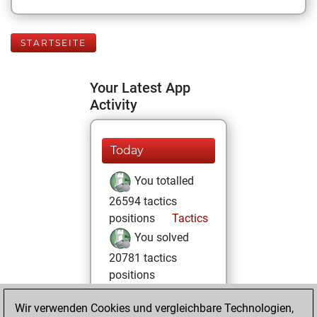
STARTSEITE
Your Latest App
Activity
Today
You totalled
26594 tactics
positions
Tactics
You solved
20781 tactics
positions
You achieved
Wir verwenden Cookies und vergleichbare Technologien,
an Elo of 2511 in