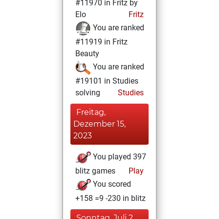
#11970 in Fritz by
Elo
Fritz
You are ranked
#11919 in Fritz
Beauty
You are ranked
#19101 in Studies
solving
Studies
Freitag,
Dezember 15,
2023
You played 397
blitz games
Play
You scored
+158 =9 -230 in blitz
Sonntag, Juli 2,