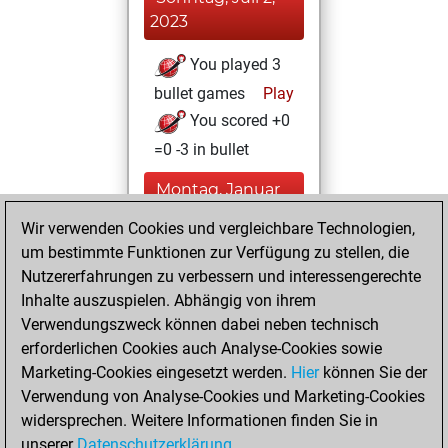
2023
You played 3
bullet games
Play
You scored +0
=0 -3 in bullet
Montag, Januar
30, 2023
Wir verwenden Cookies und vergleichbare Technologien,
um bestimmte Funktionen zur Verfügung zu stellen, die
You achieved a
Nutzererfahrungen zu verbessern und interessengerechte
BeautyScore of 16
Inhalte auszuspielen. Abhängig von ihrem
Fritz
You
Verwendungszweck können dabei neben technisch
achieved a new Elo
erforderlichen Cookies auch Analyse-Cookies sowie
of 1592
Marketing-Cookies eingesetzt werden.
Hier
können Sie der
You created
Verwendung von Analyse-Cookies und Marketing-Cookies
widersprechen. Weitere Informationen finden Sie in
your Fritz account
unserer
Datenschutzerklärung
.