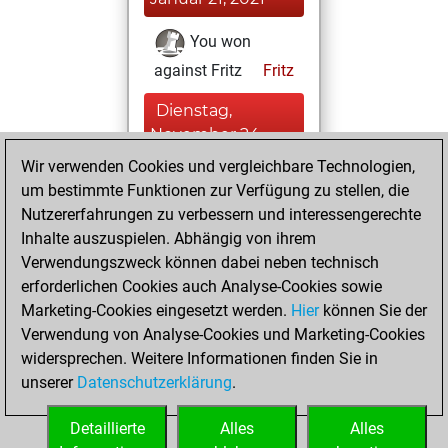
You won
against Fritz
Fritz
Dienstag,
November 24,
2020
Wir verwenden Cookies und vergleichbare Technologien,
um bestimmte Funktionen zur Verfügung zu stellen, die
You created
Nutzererfahrungen zu verbessern und interessengerechte
your Fritz account
Inhalte auszuspielen. Abhängig von ihrem
Fritz
Verwendungszweck können dabei neben technisch
Montag,
erforderlichen Cookies auch Analyse-Cookies sowie
November 21, 2016
Marketing-Cookies eingesetzt werden.
Hier
können Sie der
Verwendung von Analyse-Cookies und Marketing-Cookies
You played 62
widersprechen. Weitere Informationen finden Sie in
blitz games
Play
unserer
Datenschutzerklärung
.
You scored +42
=0 -20 in blitz
Detaillierte
Alles
Alles