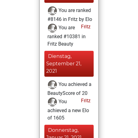
You are ranked
#8146 in Fritz by Elo
Fritz
You are
ranked #10381 in
Fritz Beauty
Dienstag,
September 21,
2021
You achieved a
BeautyScore of 20
Fritz
You
achieved a new Elo
of 1605
Donnerstag,
Januar 21, 2021