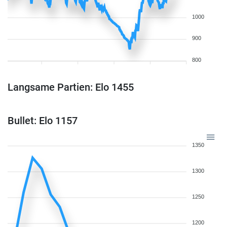
1000
900
800
Langsame Partien: Elo 1455
Bullet: Elo 1157
1350
1300
1250
1200