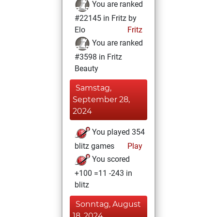
You are ranked
#22145 in Fritz by
Elo
Fritz
You are ranked
#3598 in Fritz
Beauty
Samstag,
September 28,
2024
You played 354
blitz games
Play
You scored
+100 =11 -243 in
blitz
Sonntag, August
18, 2024