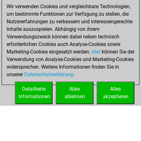
Wir verwenden Cookies und vergleichbare Technologien,
You played 39
um bestimmte Funktionen zur Verfügung zu stellen, die
slow games
Play
Nutzererfahrungen zu verbessern und interessengerechte
You scored +15
Inhalte auszuspielen. Abhängig von ihrem
=0 -24 in slow games
Verwendungszweck können dabei neben technisch
erforderlichen Cookies auch Analyse-Cookies sowie
Mittwoch,
Marketing-Cookies eingesetzt werden.
Hier
können Sie der
Dezember 16,
Verwendung von Analyse-Cookies und Marketing-Cookies
2020
widersprechen. Weitere Informationen finden Sie in
unserer
Datenschutzerklärung
.
You created
your Fritz account
Detaillierte
Alles
Alles
Fritz
Informationen
ablehnen
akzeptieren