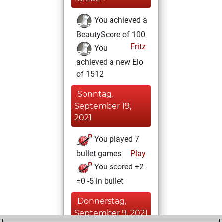
You achieved a
BeautyScore of 100
Fritz
You
achieved a new Elo
of 1512
Sonntag,
September 19,
2021
You played 7
bullet games
Play
You scored +2
=0 -5 in bullet
Donnerstag,
September 9, 2021