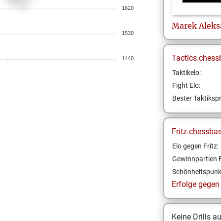
1620
Marek
Aleks
1530
Tactics.chess
1440
Taktikelo:
Fight Elo:
Bester Taktikspr
Fritz.chessba
Elo gegen Fritz:
Gewinnpartien F
Schönheitspunk
Erfolge gegen F
Keine Drills a