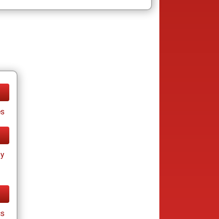
es
ay
cs