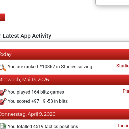
E
 Latest App Activity
Today
Studi
You are ranked #10862 in Studies solving
Mittwoch, Mai 13, 2026
Pl
You played 164 blitz games
You scored +97 =9 -58 in blitz
Donnerstag, April 9, 2026
Tacti
You totalled 4519 tactics positions