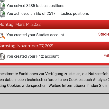
You solved 3485 tactics positions
You achieved an Elo of 2517 in tactics positions
Montag, März 14, 2022
Studi
You created your Studies account
Samstag, November 27, 2021
Fri
You created your Fritz account
Mittwoch, August 5, 2020
estimmte Funktionen zur Verfügung zu stellen, die Nutzererfah
Pl
You played 26 slow games
 dabei neben technisch erforderlichen Cookies auch Analyse-C
ng-Cookies widersprechen. Weitere Informationen finden Sie in
You scored +16 =0 -10 in slow games