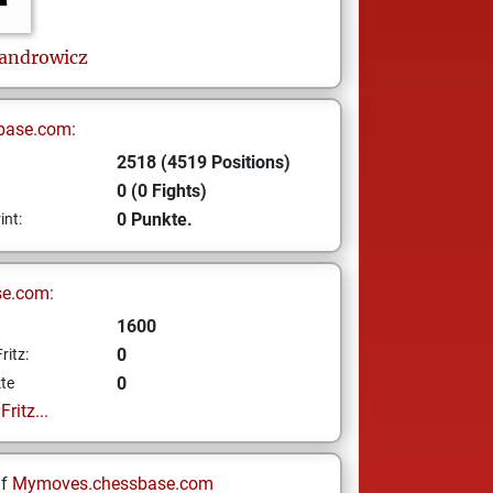
androwicz
base.com:
2518 (4519 Positions)
0 (0 Fights)
0 Punkte.
int:
se.com:
1600
0
ritz:
0
te
ritz...
uf
Mymoves.chessbase.com