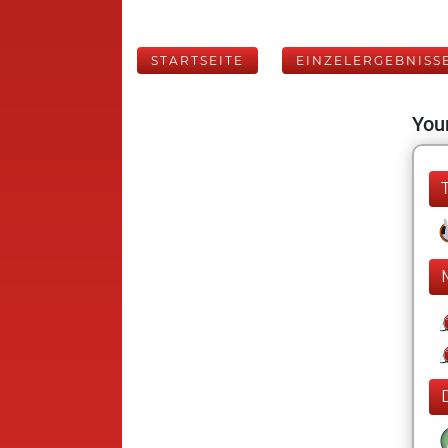
STARTSEITE
EINZELERGEBNISS
Your