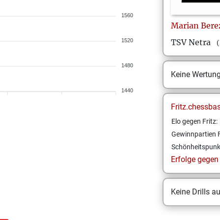
1560
Marian
Bere
1520
TSV Netra
(
1480
Keine Wertun
1440
Fritz.chessba
Elo gegen Fritz:
Gewinnpartien F
Schönheitspunk
Erfolge gegen F
Keine Drills a