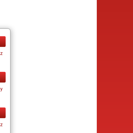
tz
ay
tz