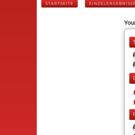
STARTSEITE
EINZELERGEBNISS
Your