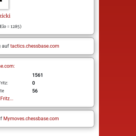
zicki
Elo = 1285)
g auf
tactics.chessbase.com
se.com:
1561
0
ritz:
56
te
ritz...
uf
Mymoves.chessbase.com