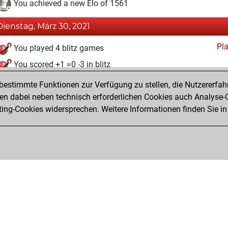
You achieved a new Elo of 1561
Dienstag, März 30, 2021
Pl
You played 4 blitz games
You scored +1 =0 -3 in blitz
estimmte Funktionen zur Verfügung zu stellen, die Nutzererfah
Samstag, November 28, 2020
 dabei neben technisch erforderlichen Cookies auch Analyse-C
Fri
ng-Cookies widersprechen. Weitere Informationen finden Sie in
You created your Fritz account