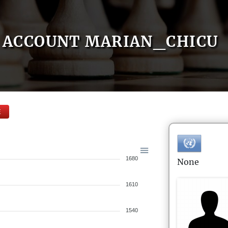
ACCOUNT MARIAN_CHICU
E
1680
None
1610
1540