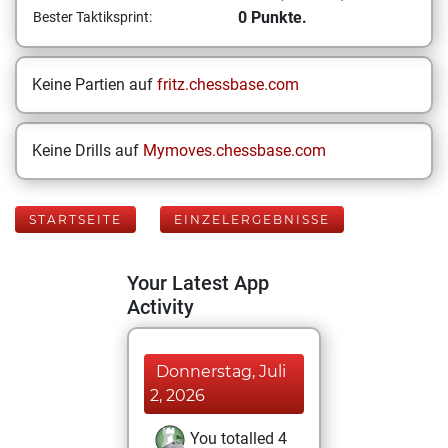
0 Punkte.
Bester Taktiksprint:
Keine Partien auf
fritz.chessbase.com
Keine Drills auf
Mymoves.chessbase.com
STARTSEITE
EINZELERGEBNISSE
Your Latest App
Activity
Donnerstag, Juli
2, 2026
You totalled 4