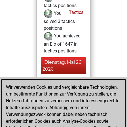
tactics positions
Tactics
You
solved 3 tactics
positions
You achieved
an Elo of 1647 in
tactics positions
Dienstag, Mai 26,
2026
You played 1
Wir verwenden Cookies und vergleichbare Technologien,
bullet games
Play
um bestimmte Funktionen zur Verfügung zu stellen, die
You scored +0
Nutzererfahrungen zu verbessern und interessengerechte
=0 -1 in bullet
Inhalte auszuspielen. Abhängig von ihrem
Verwendungszweck können dabei neben technisch
Donnerstag, Mai
erforderlichen Cookies auch Analyse-Cookies sowie
7, 2026