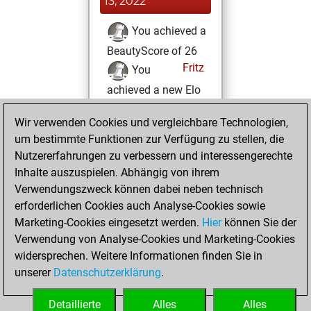
13, 2022
You achieved a
BeautyScore of 26
Fritz
You
achieved a new Elo
of 1560
Wir verwenden Cookies und vergleichbare Technologien,
Mittwoch,
um bestimmte Funktionen zur Verfügung zu stellen, die
August 10, 2022
Nutzererfahrungen zu verbessern und interessengerechte
Inhalte auszuspielen. Abhängig von ihrem
You created
Verwendungszweck können dabei neben technisch
your Studies account
erforderlichen Cookies auch Analyse-Cookies sowie
Studies
Marketing-Cookies eingesetzt werden.
Hier
können Sie der
Montag,
Verwendung von Analyse-Cookies und Marketing-Cookies
August 8, 2022
widersprechen. Weitere Informationen finden Sie in
unserer
Datenschutzerklärung
.
You created
your Fritz account
Detaillierte
Alles
Alles