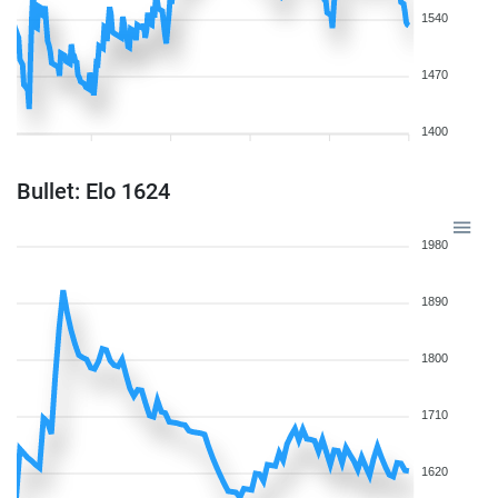
1540
1470
1400
Bullet: Elo 1624
1980
1890
1800
1710
1620