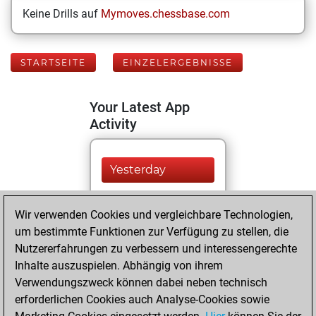
Keine Drills auf
Mymoves.chessbase.com
STARTSEITE
EINZELERGEBNISSE
Your Latest App
Activity
Yesterday
You played 100
Wir verwenden Cookies und vergleichbare Technologien,
bullet games
Play
um bestimmte Funktionen zur Verfügung zu stellen, die
You scored +25
Nutzererfahrungen zu verbessern und interessengerechte
=0 -75 in bullet
Inhalte auszuspielen. Abhängig von ihrem
Verwendungszweck können dabei neben technisch
Mittwoch,
erforderlichen Cookies auch Analyse-Cookies sowie
August 5, 2026