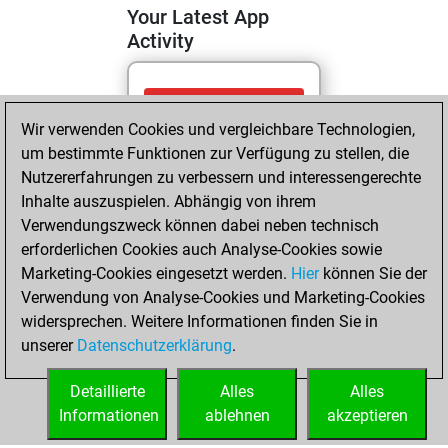
Your Latest App
Activity
Donnerstag,
Wir verwenden Cookies und vergleichbare Technologien,
Februar 5, 2026
um bestimmte Funktionen zur Verfügung zu stellen, die
You totalled
Nutzererfahrungen zu verbessern und interessengerechte
Inhalte auszuspielen. Abhängig von ihrem
2474 tactics
Verwendungszweck können dabei neben technisch
positions
Tactics
erforderlichen Cookies auch Analyse-Cookies sowie
You solved
Marketing-Cookies eingesetzt werden.
Hier
können Sie der
2124 tactics
Verwendung von Analyse-Cookies und Marketing-Cookies
positions
widersprechen. Weitere Informationen finden Sie in
You achieved
unserer
Datenschutzerklärung
.
an Elo of 2798 in
tactics positions
Detaillierte
Alles
Alles
Informationen
ablehnen
akzeptieren