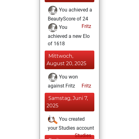
You achieved a
BeautyScore of 24
Fritz
You
achieved a new Elo
of 1618
Mittwoch,
August 20, 2025
You won
against Fritz
Fritz
Samstag, Juni 7,
2025
You created
your Studies account
Studies