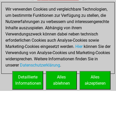
Freitag,
November 24,
Wir verwenden Cookies und vergleichbare Technologien,
2023
um bestimmte Funktionen zur Verfügung zu stellen, die
Nutzererfahrungen zu verbessern und interessengerechte
You created
Inhalte auszuspielen. Abhängig von ihrem
your Fritz account
Verwendungszweck können dabei neben technisch
Fritz
erforderlichen Cookies auch Analyse-Cookies sowie
Donnerstag,
Marketing-Cookies eingesetzt werden.
Hier
können Sie der
November 23,
Verwendung von Analyse-Cookies und Marketing-Cookies
2023
widersprechen. Weitere Informationen finden Sie in
unserer
Datenschutzerklärung
.
You had a best
sprint of 60 positions
Detaillierte
Alles
Alles
Tactics
Informationen
ablehnen
akzeptieren