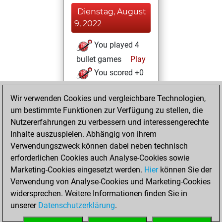
Dienstag, August
9, 2022
You played 4
bullet games
Play
You scored +0
=0 -4 in bullet
Wir verwenden Cookies und vergleichbare Technologien,
Samstag,
um bestimmte Funktionen zur Verfügung zu stellen, die
Oktober 9, 2021
Nutzererfahrungen zu verbessern und interessengerechte
Inhalte auszuspielen. Abhängig von ihrem
You created
Verwendungszweck können dabei neben technisch
your Studies account
erforderlichen Cookies auch Analyse-Cookies sowie
Studies
Marketing-Cookies eingesetzt werden.
Hier
können Sie der
Mittwoch,
Verwendung von Analyse-Cookies und Marketing-Cookies
März 24, 2021
widersprechen. Weitere Informationen finden Sie in
unserer
Datenschutzerklärung
.
You created
your Fritz account