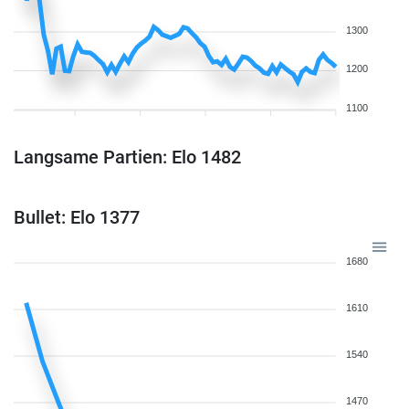
1300
1200
1100
Langsame Partien: Elo 1482
Bullet: Elo 1377
1680
1610
1540
1470