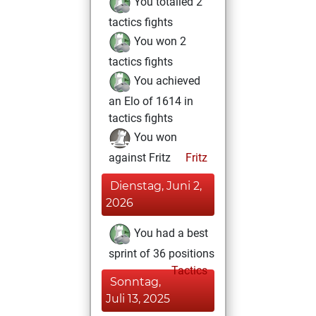
You totalled 2
tactics fights
You won 2
tactics fights
You achieved
an Elo of 1614 in
tactics fights
You won
against Fritz
Fritz
Dienstag, Juni 2,
2026
You had a best
sprint of 36 positions
Tactics
Sonntag,
Juli 13, 2025