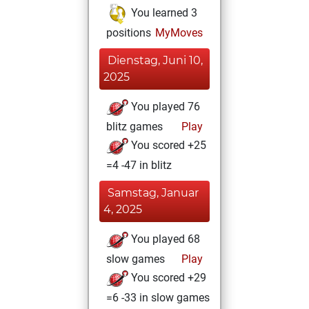
You learned 3
positions
MyMoves
Dienstag, Juni 10,
2025
You played 76
blitz games
Play
You scored +25
=4 -47 in blitz
Samstag, Januar
4, 2025
You played 68
slow games
Play
You scored +29
=6 -33 in slow games