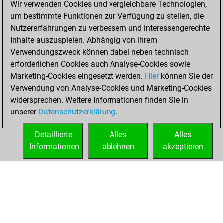
Wir verwenden Cookies und vergleichbare Technologien,
um bestimmte Funktionen zur Verfügung zu stellen, die
You played 2
Nutzererfahrungen zu verbessern und interessengerechte
blitz games
Play
Inhalte auszuspielen. Abhängig von ihrem
You scored +0
Verwendungszweck können dabei neben technisch
=0 -2 in blitz
erforderlichen Cookies auch Analyse-Cookies sowie
Marketing-Cookies eingesetzt werden.
Hier
können Sie der
Dienstag,
Verwendung von Analyse-Cookies und Marketing-Cookies
November 16, 2021
widersprechen. Weitere Informationen finden Sie in
unserer
Datenschutzerklärung
.
You created
your Fritz account
Detaillierte
Alles
Alles
Fritz
Informationen
ablehnen
akzeptieren