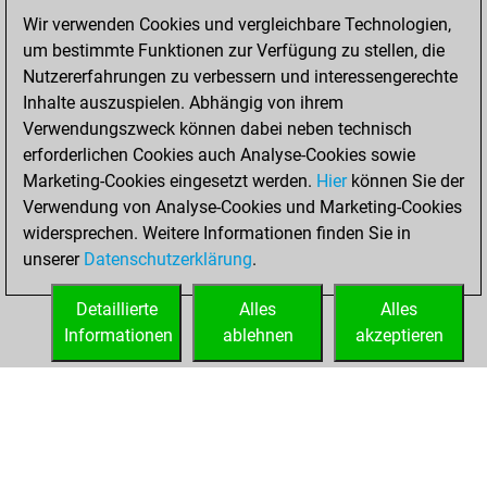
of 1596
Wir verwenden Cookies und vergleichbare Technologien,
You created
um bestimmte Funktionen zur Verfügung zu stellen, die
your Fritz account
Nutzererfahrungen zu verbessern und interessengerechte
Inhalte auszuspielen. Abhängig von ihrem
Freitag,
Verwendungszweck können dabei neben technisch
November 10,
erforderlichen Cookies auch Analyse-Cookies sowie
2023
Marketing-Cookies eingesetzt werden.
Hier
können Sie der
Verwendung von Analyse-Cookies und Marketing-Cookies
You played 22
widersprechen. Weitere Informationen finden Sie in
blitz games
Play
unserer
Datenschutzerklärung
.
You scored +13
=4 -5 in blitz
Detaillierte
Alles
Alles
Informationen
ablehnen
akzeptieren