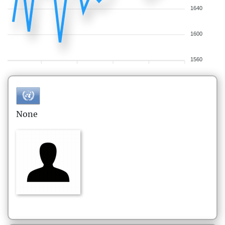
1640
1600
1560
None