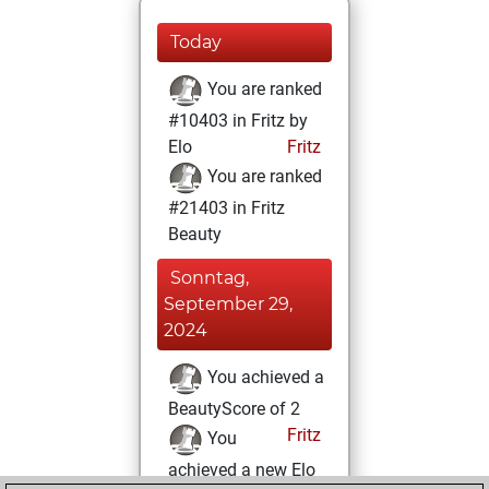
Today
You are ranked
#10403 in Fritz by
Elo
Fritz
You are ranked
#21403 in Fritz
Beauty
Sonntag,
September 29,
2024
You achieved a
BeautyScore of 2
Fritz
You
achieved a new Elo