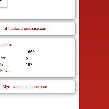
g auf
tactics.chessbase.com
se.com:
1650
5
ritz:
187
te
ritz...
uf
Mymoves.chessbase.com