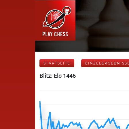
STARTSEITE
EINZELERGEBNISS
Blitz: Elo 1446