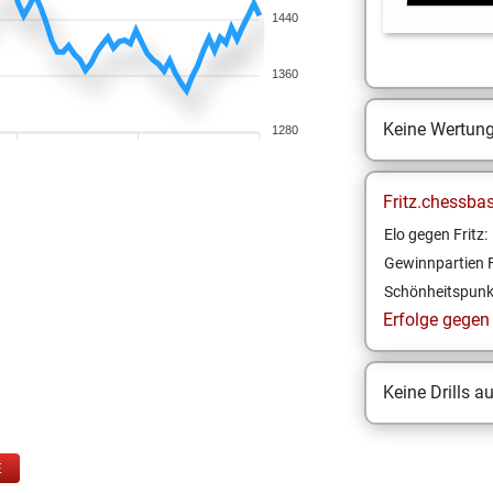
1440
1360
Keine Wertun
1280
Fritz.chessba
Elo gegen Fritz:
Gewinnpartien F
Schönheitspunk
Erfolge gegen F
Keine Drills a
E