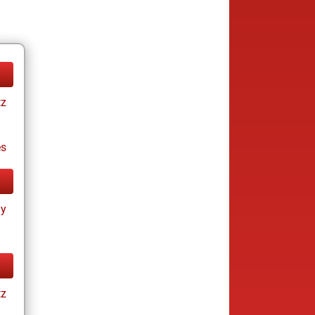
tz
es
ay
tz