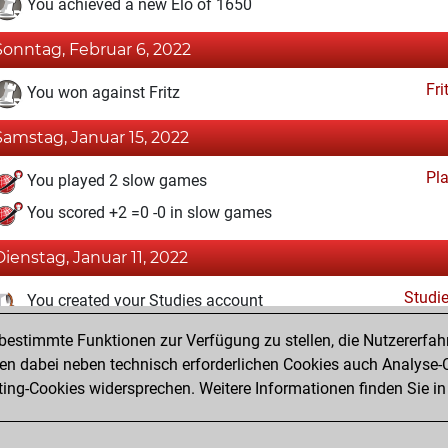
You achieved a new Elo of 1650
Sonntag, Februar 6, 2022
Fri
You won against Fritz
Samstag, Januar 15, 2022
Pl
You played 2 slow games
You scored +2 =0 -0 in slow games
Dienstag, Januar 11, 2022
Studi
You created your Studies account
estimmte Funktionen zur Verfügung zu stellen, die Nutzererfah
Dienstag, Januar 4, 2022
 dabei neben technisch erforderlichen Cookies auch Analyse-C
Fri
ng-Cookies widersprechen. Weitere Informationen finden Sie in
You created your Fritz account