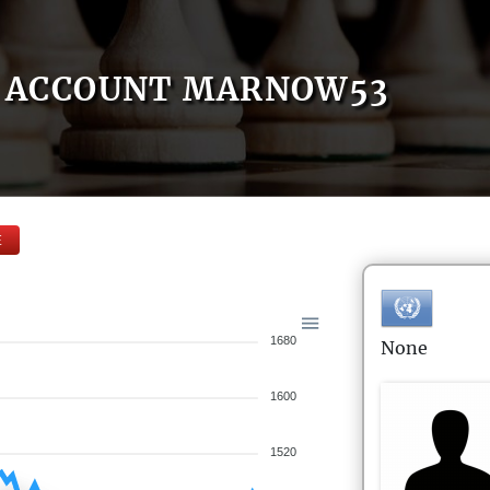
ACCOUNT MARNOW53
E
1680
None
1600
1520