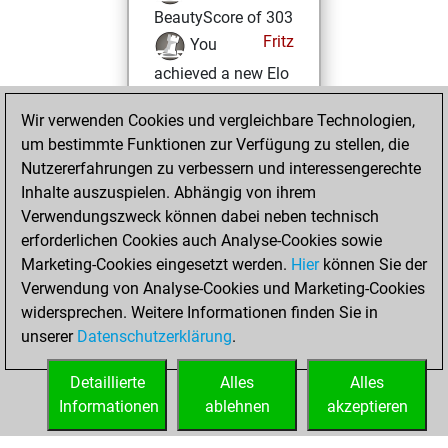
BeautyScore of 303
Fritz
You
achieved a new Elo
of 1370
Wir verwenden Cookies und vergleichbare Technologien,
Sonntag,
um bestimmte Funktionen zur Verfügung zu stellen, die
Oktober 12, 2025
Nutzererfahrungen zu verbessern und interessengerechte
Inhalte auszuspielen. Abhängig von ihrem
You won
Verwendungszweck können dabei neben technisch
against Fritz
Fritz
erforderlichen Cookies auch Analyse-Cookies sowie
Marketing-Cookies eingesetzt werden.
Hier
können Sie der
Donnerstag,
Verwendung von Analyse-Cookies und Marketing-Cookies
August 7, 2025
widersprechen. Weitere Informationen finden Sie in
unserer
Datenschutzerklärung
.
You created
your Fritz account
Detaillierte
Alles
Alles
Fritz
Informationen
ablehnen
akzeptieren