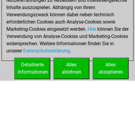
Nutzererfahrungen zu verbessern und interessengerechte
blitz
Inhalte auszuspielen. Abhängig von ihrem
Verwendungszweck können dabei neben technisch
Mittwoch, April
erforderlichen Cookies auch Analyse-Cookies sowie
23, 2025
Marketing-Cookies eingesetzt werden.
Hier
können Sie der
Verwendung von Analyse-Cookies und Marketing-Cookies
You played 2
widersprechen. Weitere Informationen finden Sie in
bullet games
Play
unserer
Datenschutzerklärung
.
You scored +0
=0 -2 in bullet
Detaillierte
Alles
Alles
Informationen
ablehnen
akzeptieren