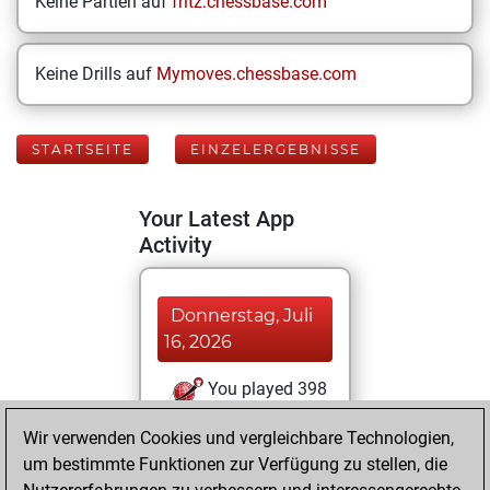
Keine Partien auf
fritz.chessbase.com
Keine Drills auf
Mymoves.chessbase.com
STARTSEITE
EINZELERGEBNISSE
Your Latest App
Activity
Donnerstag, Juli
16, 2026
You played 398
blitz games
Play
Wir verwenden Cookies und vergleichbare Technologien,
You scored
um bestimmte Funktionen zur Verfügung zu stellen, die
+174 =11 -213 in