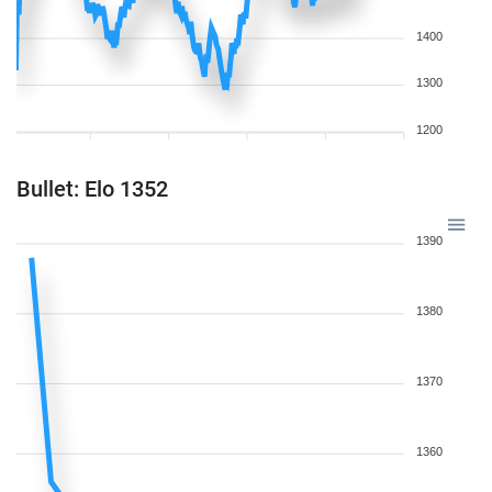
1400
1300
1200
Bullet: Elo 1352
1390
1380
1370
1360