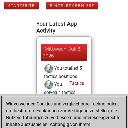
STARTSEITE
EINZELERGEBNISSE
Your Latest App
Activity
Mittwoch, Juli 8,
2026
You totalled 5
tactics positions
Tactics
You
solved 4 tactics
positions
Wir verwenden Cookies und vergleichbare Technologien,
You achieved
um bestimmte Funktionen zur Verfügung zu stellen, die
an Elo of 1635 in
Nutzererfahrungen zu verbessern und interessengerechte
tactics positions
Inhalte auszuspielen. Abhängig von ihrem