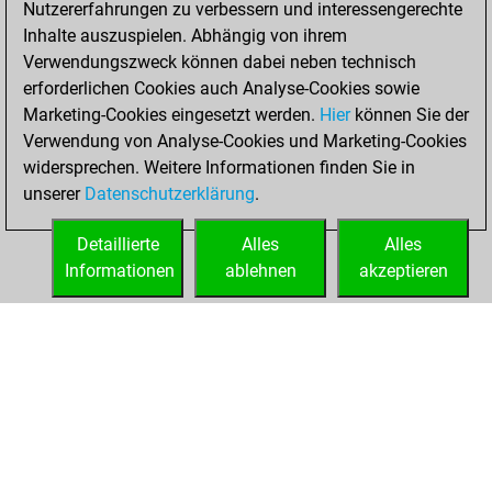
Nutzererfahrungen zu verbessern und interessengerechte
Fritz
You
Inhalte auszuspielen. Abhängig von ihrem
achieved a new Elo
Verwendungszweck können dabei neben technisch
of 1587
erforderlichen Cookies auch Analyse-Cookies sowie
Marketing-Cookies eingesetzt werden.
Hier
können Sie der
Montag, Juni 1,
Verwendung von Analyse-Cookies und Marketing-Cookies
2026
widersprechen. Weitere Informationen finden Sie in
unserer
Datenschutzerklärung
.
You created
your Fritz account
Detaillierte
Alles
Alles
Fritz
Informationen
ablehnen
akzeptieren