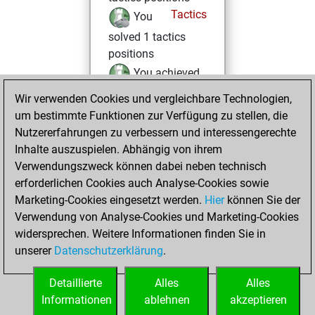
Tactics
You
solved 1 tactics
positions
You achieved
an Elo of 1601 in
Wir verwenden Cookies und vergleichbare Technologien,
tactics positions
um bestimmte Funktionen zur Verfügung zu stellen, die
Nutzererfahrungen zu verbessern und interessengerechte
Freitag,
Inhalte auszuspielen. Abhängig von ihrem
Dezember 19,
Verwendungszweck können dabei neben technisch
2025
erforderlichen Cookies auch Analyse-Cookies sowie
Marketing-Cookies eingesetzt werden.
Hier
können Sie der
You created
Verwendung von Analyse-Cookies und Marketing-Cookies
your Fritz account
widersprechen. Weitere Informationen finden Sie in
Fritz
You
unserer
Datenschutzerklärung
.
created your Studies
account
Studies
Detaillierte
Alles
Alles
Informationen
ablehnen
akzeptieren