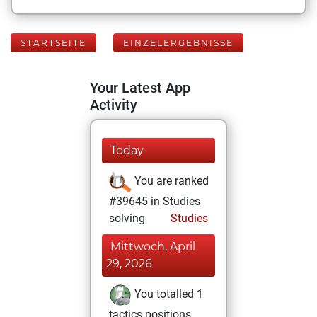
STARTSEITE
EINZELERGEBNISSE
Your Latest App
Activity
Today
You are ranked
#39645 in Studies
solving
Studies
Mittwoch, April
29, 2026
You totalled 1
tactics positions