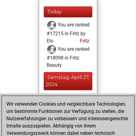
Today
You are ranked
#17215 in Fritz by
Elo
Fritz
You are ranked
#18098 in Fritz
Beauty
Samstag, April 27,
2024
You achieved a
Wir verwenden Cookies und vergleichbare Technologien,
BeautyScore of 5
um bestimmte Funktionen zur Verfügung zu stellen, die
Fritz
You
Nutzererfahrungen zu verbessern und interessengerechte
achieved a new Elo
Inhalte auszuspielen. Abhängig von ihrem
of 1582
Verwendungszweck können dabei neben technisch