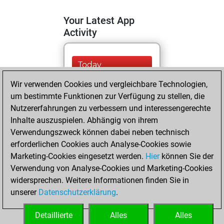
Your Latest App
Activity
Today
Wir verwenden Cookies und vergleichbare Technologien,
You are ranked
um bestimmte Funktionen zur Verfügung zu stellen, die
#9439 in Fritz by Elo
Nutzererfahrungen zu verbessern und interessengerechte
Fritz
You are
Inhalte auszuspielen. Abhängig von ihrem
ranked #7526 in Fritz
Verwendungszweck können dabei neben technisch
Beauty
erforderlichen Cookies auch Analyse-Cookies sowie
Marketing-Cookies eingesetzt werden.
Hier
können Sie der
Freitag, Oktober
Verwendung von Analyse-Cookies und Marketing-Cookies
14, 2022
widersprechen. Weitere Informationen finden Sie in
unserer
Datenschutzerklärung
.
You created
your Fritz account
Detaillierte
Alles
Alles
Fritz