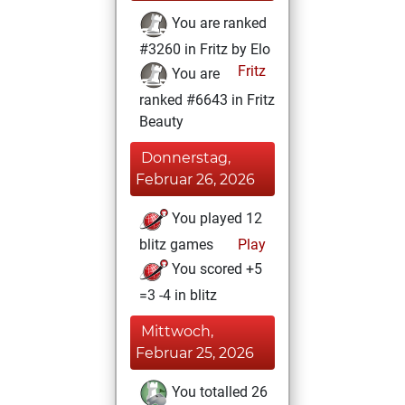
You are ranked
#3260 in Fritz by Elo
Fritz
You are
ranked #6643 in Fritz
Beauty
Donnerstag,
Februar 26, 2026
You played 12
blitz games
Play
You scored +5
=3 -4 in blitz
Mittwoch,
Februar 25, 2026
You totalled 26