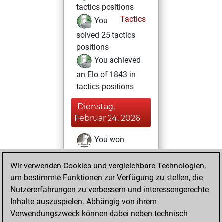
tactics positions
Tactics
You
solved 25 tactics
positions
You achieved
an Elo of 1843 in
tactics positions
Dienstag,
Februar 24, 2026
You won
against Fritz
Fritz
Wir verwenden Cookies und vergleichbare Technologien,
You achieved a
um bestimmte Funktionen zur Verfügung zu stellen, die
BeautyScore of 41
Nutzererfahrungen zu verbessern und interessengerechte
You achieved a
Inhalte auszuspielen. Abhängig von ihrem
new Elo of 1635
Verwendungszweck können dabei neben technisch