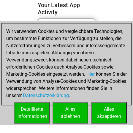
Your Latest App
Activity
Wir verwenden Cookies und vergleichbare Technologien,
Sonntag, April 5,
um bestimmte Funktionen zur Verfügung zu stellen, die
2026
Nutzererfahrungen zu verbessern und interessengerechte
You totalled 58
Inhalte auszuspielen. Abhängig von ihrem
Verwendungszweck können dabei neben technisch
tactics positions
erforderlichen Cookies auch Analyse-Cookies sowie
Tactics
You
Marketing-Cookies eingesetzt werden.
Hier
können Sie der
solved 48 tactics
Verwendung von Analyse-Cookies und Marketing-Cookies
positions
widersprechen. Weitere Informationen finden Sie in
You achieved
unserer
Datenschutzerklärung
.
an Elo of 1934 in
tactics positions
Detaillierte
Alles
Alles
Informationen
ablehnen
akzeptieren