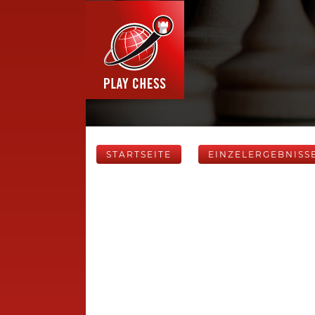
STARTSEITE
EINZELERGEBNISS