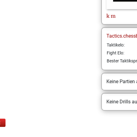
k
m
Tactics.chess
Taktikelo:
Fight Elo:
Bester Taktikspr
Keine Partien
Keine Drills a
E