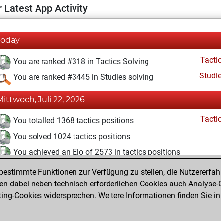
 Latest App Activity
Today
Tacti
You are ranked #318 in Tactics Solving
Studi
You are ranked #3445 in Studies solving
Mittwoch, Juli 22, 2026
Tacti
You totalled 1368 tactics positions
You solved 1024 tactics positions
You achieved an Elo of 2573 in tactics positions
estimmte Funktionen zur Verfügung zu stellen, die Nutzererfah
Sonntag, Juli 4, 2021
 dabei neben technisch erforderlichen Cookies auch Analyse-C
Studi
ng-Cookies widersprechen. Weitere Informationen finden Sie in
You created your Studies account