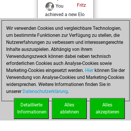
Fritz
You
achieved a new Elo
of 1473
Wir verwenden Cookies und vergleichbare Technologien,
Samstag, Februar
um bestimmte Funktionen zur Verfügung zu stellen, die
13, 2021
Nutzererfahrungen zu verbessern und interessengerechte
Inhalte auszuspielen. Abhängig von ihrem
You won
Verwendungszweck können dabei neben technisch
against Fritz
Fritz
erforderlichen Cookies auch Analyse-Cookies sowie
Marketing-Cookies eingesetzt werden.
Hier
können Sie der
Samstag, Januar
Verwendung von Analyse-Cookies und Marketing-Cookies
9, 2021
widersprechen. Weitere Informationen finden Sie in
unserer
Datenschutzerklärung
.
You created
your Fritz account
Detaillierte
Alles
Alles
Fritz
Informationen
ablehnen
akzeptieren