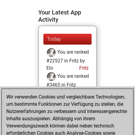
Your Latest App
Activity
Today
You are ranked
#22527 in Fritz by
Elo
Fritz
You are ranked
#3465 in Fritz
Beauty
Wir verwenden Cookies und vergleichbare Technologien,
um bestimmte Funktionen zur Verfügung zu stellen, die
Montag,
Nutzererfahrungen zu verbessern und interessengerechte
Dezember 11, 2023
Inhalte auszuspielen. Abhängig von ihrem
You achieved a
Verwendungszweck können dabei neben technisch
erforderlichen Cookies auch Analyse-Cookies sowie
BeautyScore of 106