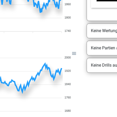
1860
1800
Keine Wertun
1740
Keine Partien
2000
Keine Drills a
1920
1840
1760
1680