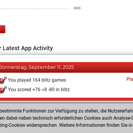
1600
E
 Latest App Activity
Donnerstag, September 11, 2025
Pl
You played 164 blitz games
You scored +76 =8 -80 in blitz
Sonntag, März 23, 2025
estimmte Funktionen zur Verfügung zu stellen, die Nutzererfah
Pl
You played 236 bullet games
 dabei neben technisch erforderlichen Cookies auch Analyse-C
ng-Cookies widersprechen. Weitere Informationen finden Sie in
You scored +106 =7 -123 in bullet