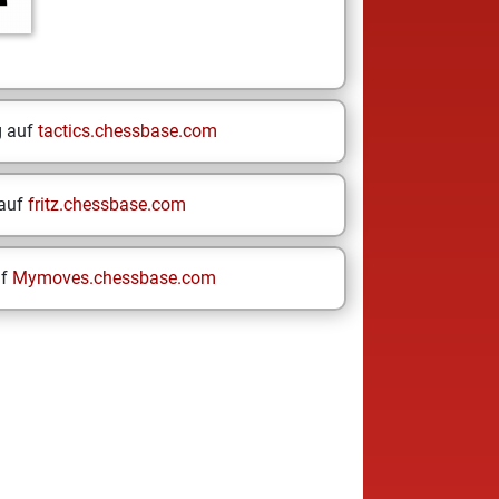
g auf
tactics.chessbase.com
 auf
fritz.chessbase.com
uf
Mymoves.chessbase.com