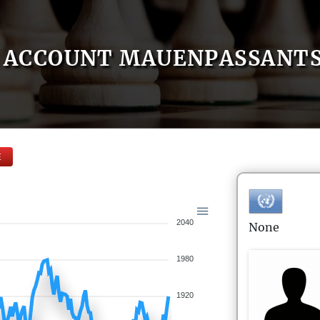
ACCOUNT MAUENPASSANT
E
2040
None
1980
1920