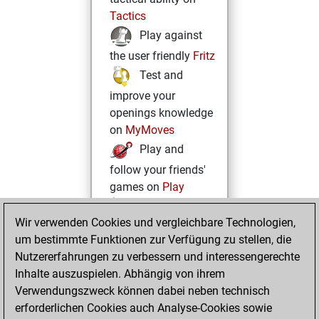
Tactics
Play against
the user friendly
Fritz
Test and
improve your
openings knowledge
on
MyMoves
Play and
follow your friends'
games on
Play
Solve some
Wir verwenden Cookies und vergleichbare Technologien,
beautiful and
um bestimmte Funktionen zur Verfügung zu stellen, die
challenging Studies
Nutzererfahrungen zu verbessern und interessengerechte
on
Studies
Inhalte auszuspielen. Abhängig von ihrem
Verwendungszweck können dabei neben technisch
erforderlichen Cookies auch Analyse-Cookies sowie