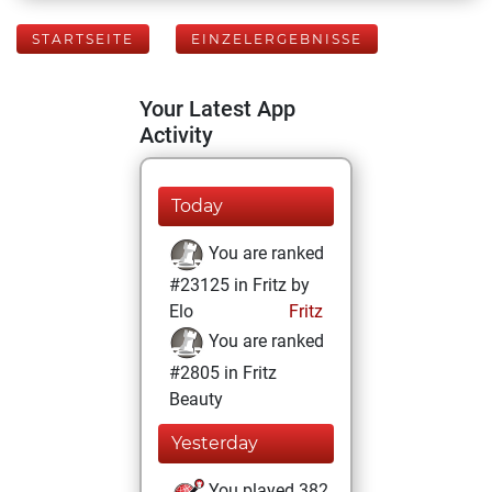
STARTSEITE
EINZELERGEBNISSE
Your Latest App
Activity
Today
You are ranked
#23125 in Fritz by
Elo
Fritz
You are ranked
#2805 in Fritz
Beauty
Yesterday
You played 382