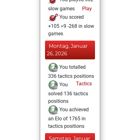
slow games
Play
You scored
+105 =9 -268 in slow
games
Montag, Januar
26, 2026
You totalled
336 tactics positions
Tactics
You
solved 136 tactics
positions
You achieved
an Elo of 1765 in
tactics positions
Samstag, Januar