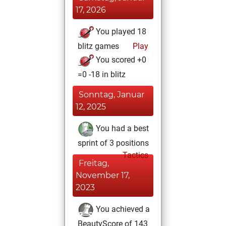
17, 2026
You played 18
blitz games
Play
You scored +0
=0 -18 in blitz
Sonntag, Januar
12, 2025
You had a best
sprint of 3 positions
Tactics
Freitag,
November 17,
2023
You achieved a
BeautyScore of 143