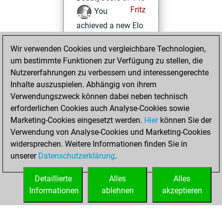
Fritz
You
achieved a new Elo
of 1380
Wir verwenden Cookies und vergleichbare Technologien,
Montag,
um bestimmte Funktionen zur Verfügung zu stellen, die
Dezember 13, 2021
Nutzererfahrungen zu verbessern und interessengerechte
Inhalte auszuspielen. Abhängig von ihrem
You won
Verwendungszweck können dabei neben technisch
against Fritz
Fritz
erforderlichen Cookies auch Analyse-Cookies sowie
Marketing-Cookies eingesetzt werden.
Hier
können Sie der
Montag,
Verwendung von Analyse-Cookies und Marketing-Cookies
November 8, 2021
widersprechen. Weitere Informationen finden Sie in
unserer
Datenschutzerklärung
.
You created
your Fritz account
Detaillierte
Alles
Alles
Fritz
Informationen
ablehnen
akzeptieren