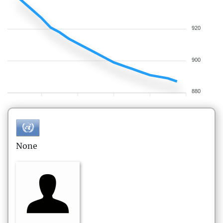
920
900
880
None