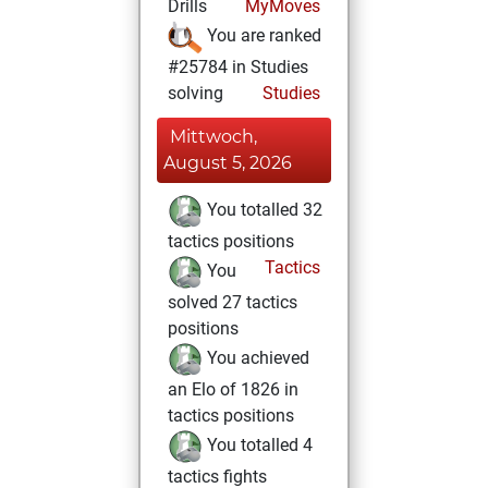
Drills
MyMoves
You are ranked
#25784 in Studies
solving
Studies
Mittwoch,
August 5, 2026
You totalled 32
tactics positions
Tactics
You
solved 27 tactics
positions
You achieved
an Elo of 1826 in
tactics positions
You totalled 4
tactics fights