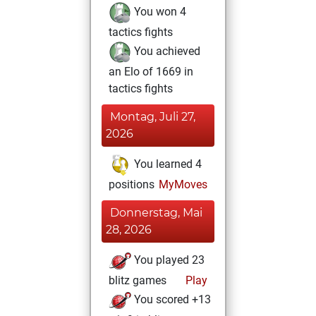
You won 4
tactics fights
You achieved
an Elo of 1669 in
tactics fights
Montag, Juli 27,
2026
You learned 4
positions
MyMoves
Donnerstag, Mai
28, 2026
You played 23
blitz games
Play
You scored +13