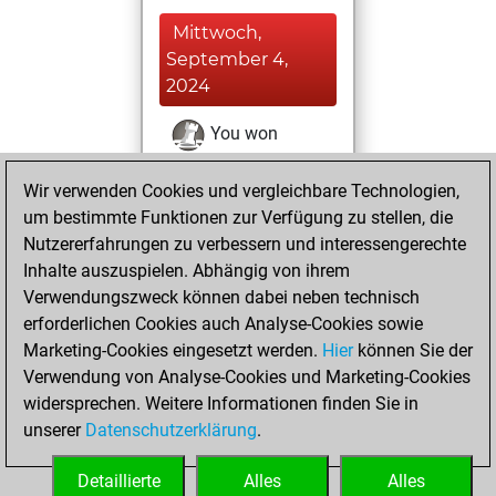
Mittwoch,
September 4,
2024
You won
against Fritz
Fritz
Wir verwenden Cookies und vergleichbare Technologien,
Mittwoch,
um bestimmte Funktionen zur Verfügung zu stellen, die
November 8, 2023
Nutzererfahrungen zu verbessern und interessengerechte
Inhalte auszuspielen. Abhängig von ihrem
You created
Verwendungszweck können dabei neben technisch
your Studies account
erforderlichen Cookies auch Analyse-Cookies sowie
Studies
Marketing-Cookies eingesetzt werden.
Hier
können Sie der
Mittwoch,
Verwendung von Analyse-Cookies und Marketing-Cookies
April 26, 2023
widersprechen. Weitere Informationen finden Sie in
unserer
Datenschutzerklärung
.
You created
your Fritz account
Detaillierte
Alles
Alles
Fritz