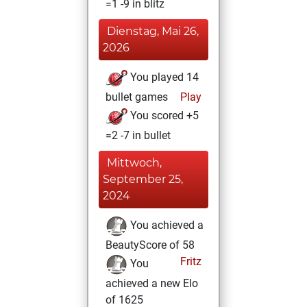
=1 -9 in blitz
Dienstag, Mai 26,
2026
You played 14
bullet games
Play
You scored +5
=2 -7 in bullet
Mittwoch,
September 25,
2024
You achieved a
BeautyScore of 58
Fritz
You
achieved a new Elo
of 1625