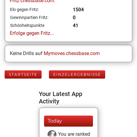
Fritz.chessbase.com:
1504
Elo gegen Fritz:
0
Gewinnpartien Fritz:
41
Schönheitspunkte
Erfolge gegen Fritz...
Keine Drills auf
Mymoves.chessbase.com
STARTSEITE
EINZELERGEBNISSE
Your Latest App
Activity
Today
You are ranked