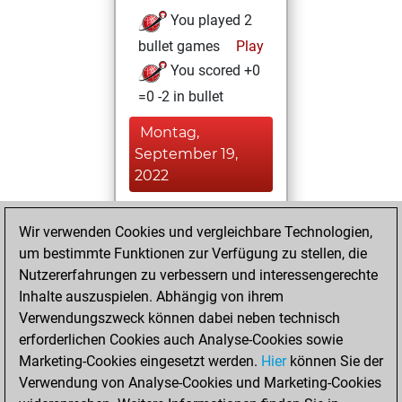
You played 2
bullet games
Play
You scored +0
=0 -2 in bullet
Montag,
September 19,
2022
You achieved a
Wir verwenden Cookies und vergleichbare Technologien,
BeautyScore of 41
um bestimmte Funktionen zur Verfügung zu stellen, die
Fritz
You
Nutzererfahrungen zu verbessern und interessengerechte
achieved a new Elo
Inhalte auszuspielen. Abhängig von ihrem
of 1504
Verwendungszweck können dabei neben technisch
erforderlichen Cookies auch Analyse-Cookies sowie
Donnerstag,
Marketing-Cookies eingesetzt werden.
Hier
können Sie der
September 15,
Verwendung von Analyse-Cookies und Marketing-Cookies
2022