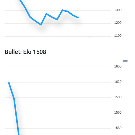
1300
1200
1100
Bullet: Elo 1508
1650
1620
1590
1560
1530