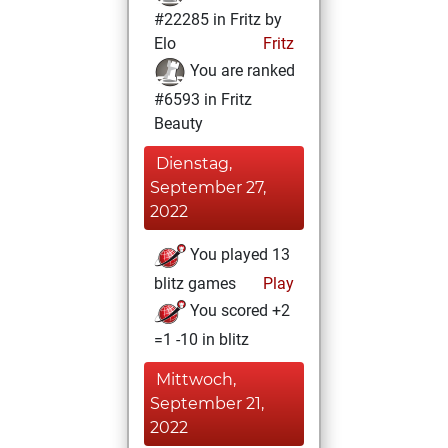
#22285 in Fritz by
Elo
Fritz
You are ranked
#6593 in Fritz
Beauty
Dienstag,
September 27,
2022
You played 13
blitz games
Play
You scored +2
=1 -10 in blitz
Mittwoch,
September 21,
2022