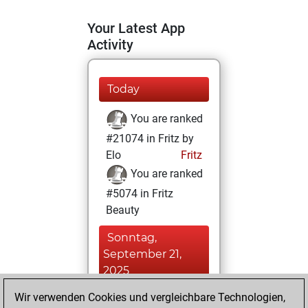
Your Latest App
Activity
Today
You are ranked
#21074 in Fritz by
Elo
Fritz
You are ranked
#5074 in Fritz
Beauty
Sonntag,
September 21,
2025
Wir verwenden Cookies und vergleichbare Technologien,
You achieved a