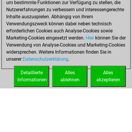
um bestimmte Funktionen zur Verfügung zu stellen, die
BeautyScore of 60
Nutzererfahrungen zu verbessern und interessengerechte
Fritz
You
Inhalte auszuspielen. Abhängig von ihrem
achieved a new Elo
Verwendungszweck können dabei neben technisch
of 1549
erforderlichen Cookies auch Analyse-Cookies sowie
Marketing-Cookies eingesetzt werden.
Hier
können Sie der
Samstag, Juni 17,
Verwendung von Analyse-Cookies und Marketing-Cookies
2023
widersprechen. Weitere Informationen finden Sie in
unserer
Datenschutzerklärung
.
You created
your Fritz account
Detaillierte
Alles
Alles
Fritz
Informationen
ablehnen
akzeptieren