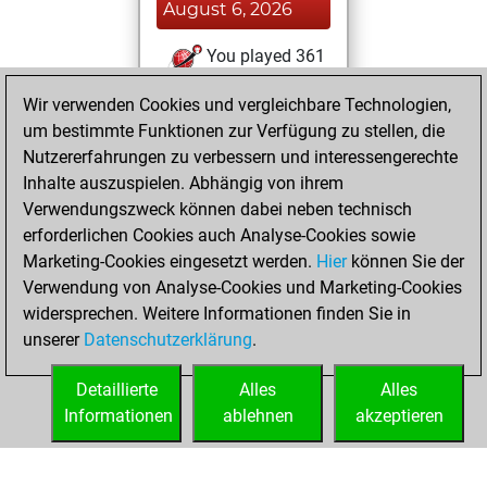
August 6, 2026
You played 361
blitz games
Play
Wir verwenden Cookies und vergleichbare Technologien,
You scored
um bestimmte Funktionen zur Verfügung zu stellen, die
+347 =8 -6 in blitz
Nutzererfahrungen zu verbessern und interessengerechte
Inhalte auszuspielen. Abhängig von ihrem
Dienstag,
Verwendungszweck können dabei neben technisch
November 25,
erforderlichen Cookies auch Analyse-Cookies sowie
2025
Marketing-Cookies eingesetzt werden.
Hier
können Sie der
Verwendung von Analyse-Cookies und Marketing-Cookies
You played 39
widersprechen. Weitere Informationen finden Sie in
slow games
Play
unserer
Datenschutzerklärung
.
You scored +33
=0 -6 in slow games
Detaillierte
Alles
Alles
Informationen
ablehnen
akzeptieren